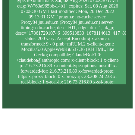
type: text/html date: Sat, 08 Aug 2026 07:08:30 GMT
etag: W/"63a965bb-14b1" expires: Sat, 08 Aug 2026
07:08:30 GMT last-modified: Mon, 26 Dec 2022
09:13:31 GMT pragma: no-cache server:
Proxy84.jnu.edu.cn (Proxy84.jnu.edu.cn) server-
timing: cdn-cache; desc=HIT, edge; dur=1, ak_p;
desc="1786172910746_399513833_1678114613_417_800_9
status: 200 vary: Accept-Encoding x-akamai-
transformed: 9 - 0 pmb=mRUM,2 x-client-agent:
Mozilla/5.0 AppleWebKit/537.36 (KHTML, like
Gecko; compatible; ClaudeBot/1.0;
+claudebot@anthropic.com) x-client-block: 1 x-client-
ip: 216.73.216.89 x-content-type-options: nosniff x-
forwarded-for: 216.73.216.89 x-forwarded-proto:
https x-proxy-block: 0 x-proxy-ip: 23.208.24.233 x-
real-block: 1 x-real-ip: 216.73.216.89 x-ssl-proto:
TLSv1.3