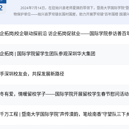
2
2024年7月14日，在驻始兴县老师夏旖的带领下，暨南大学国际学院“
物保护单位——始兴县罗坝镇长围村围屋，助力开展罗坝镇“百年围楼 国潮
围楼文化的独特魅力，将现代元素有机地融入乡村原生性文化，为中华优秀
备： 时装秀开始前，实践团成员张家浩和罗天铭在签到处协助验票，确
企拓岗|校企联动探前沿 访企拓岗促就业——国际学院参访善百
穿梭于现场，在维护秩序的同时，为游客讲解长围历史与长围独特的构造
琪、伍欣、李欣陶和黄琬淳在后台分类、整理服饰。他们仔细熨烫每一件钉
好时装秀准备工作。时空交响 非遗邂逅时尚： 伴随着悠扬的民乐，“百年
始。本次时装秀邀请了中外模特参与。在分秒必争的换装过程中，面对与外
企拓岗 | 国际学院留学生团队参观深圳华大集团
了国际学院“全英教学”的语言专长，并采用“点对点”的沟通方式，确保指令
的特殊需求，并及时向设计师团队反馈。实践团的协助使时装秀的四轮换装
手深圳校友会，共探发展新路径
冬有爱，情暖留校学子——国际学院开展留校学生春节慰问活动
千万工程 | 暨南大学国际学院“声传漠韵，笔绘南香”守望队三下