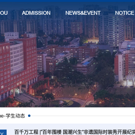
BOUT
ADMISSIONS
NEWS&EVENTS
NOTICE
me
学生动态
>
百千万工程 |“百年围楼 国潮兴生”非遗国际时装秀开展纪
AY