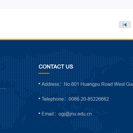
CONTACT US
Address：No.601 Huangpu Road West Gua
Telephone：0086-20-85226662
Email：ogj@jnu.edu.cn