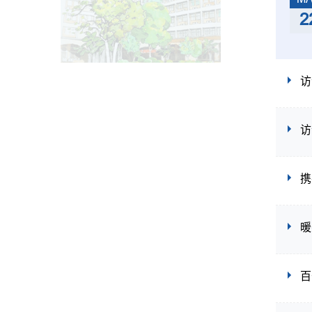
2
访
访
携
暖
百