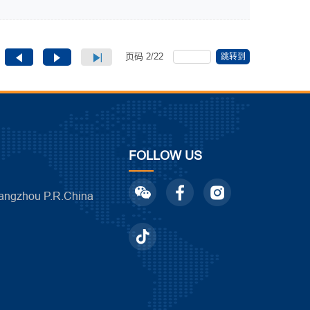
页码
2
/
22
跳转到
FOLLOW US
ngzhou P.R.China