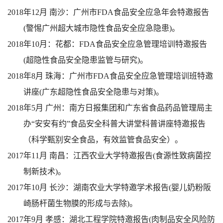
2018
年
12
月
南沙：广州市
FDA
食品安全应急年会特邀报告
(
警惕广州超大城市隐性食品安全应急隐患
)
。
2018
年
10
月：花都：
FDA
食品安全应急管理培训特邀报告
(
超隐性食品安全隐患监管与研究
)
。
2018
年
8
月
珠海：广州市
FDA
食品安全应急管理培训班特邀
讲座
(
广东超隐性食品安全隐患与对策
)
。
2018
年
5
月
广州：南方日报集团和广东省食品药品管理局主
办
“
安安有约
”
食品安全科普大讲堂科普讲座特邀报告
（科学甄别安全食品，有效监管食品安全）。
2017
年
11
月
南昌：江西农业大学特邀报告
(
食源性致病菌控
制新技术
)
。
2017
年
10
月
长沙：湖南农业大学特邀学术报告
(
婴儿奶粉阪
崎肠杆菌生物膜的形成与去除
)
。
2017
年
9
月
孝感：湖北工程学院特邀报告
(
肉制品安全风险防