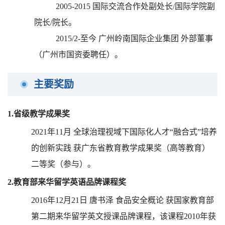
2005-2015
国际交流合作处副处长
/
国际学院副
院长
/
院长。
2015/2-
至今
广州岭南国际企业集团
外部董事
（广州市国资委聘任）。
主要奖励
1.
省级教学成果奖
2021
年
11
月
全球治理视域下国际化人才
“
融合式
”
培养
的创新实践
获广东省教育教学成果奖（高等教育）
二等奖（参与）。
2.
教育部来华留学英语品牌课程奖
2016
年
12
月
21
日
唐书泽
食品安全概论
获国家教育部
第二期来华留学英文授课品牌课程，该课程
2010
年获