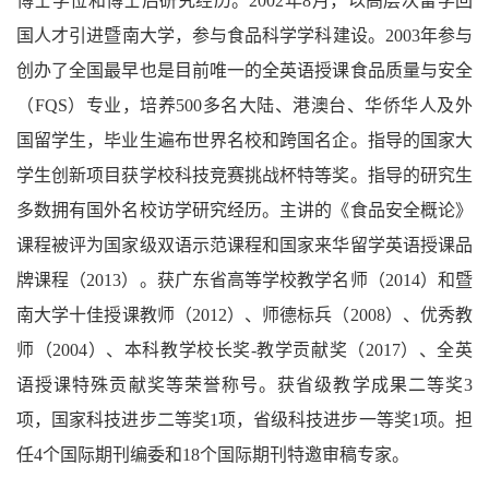
博士学位和博士后研究经历。
2002
年
8
月，以高层次留学回
国人才引进暨南大学，参与食品科学学科建设。
2003
年参与
创办了全国最早也是目前唯一的全英语授课食品质量与安全
（
FQS
）专业，培养
500
多名大陆、港澳台、华侨华人及外
国留学生，毕业生遍布世界名校和跨国名企。指导的国家大
学生创新项目获学校科技竞赛挑战杯特等奖
。指导的研究生
多数拥有国外名校访学研究经历。主讲的《食品安全概论》
课程被评为国家级双语示范课程和国家来华留学英语授课品
牌课程（
2013
）。获广东省高等学校教学名师（
2014
）和暨
南大学十佳授课教师（
2012
）、师德标兵（
2008
）、优秀教
师（
2004
）、本科教学校长奖
-
教学贡献奖（
2017
）、全英
语授课特殊贡献奖等荣誉称号。获省级教学成果二等奖
3
项，国家科技进步二等奖
1
项，省级科技进步一等奖
1
项。担
任
4
个国际期刊编委和
18
个国际期刊特邀审稿专家。