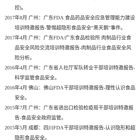
控
)
。
2017
年
8
月
广州：广东
FDA
食品药品安全应急管理能力建设
培训特邀报告
-
警惕超隐形食品安全
“
黑天鹅
”
事件。
2017
年
4
月
广州：广东
FDA/
广东食品检验所
肉制品行业食
品安全风险交流培训特邀报告
-
肉制品行业食品安全风
险分析。
2016
年
4
月
广州：广东省人社厅军队转业干部培训特邀报告
-
科学监管食品安全。
2016
年
4
月
佛山：佛山
FDA
干部培训特邀报告
-
理性认识食品
安全。
2015
年
7
月
广州：广东省进出口检验检疫局干部培训特邀报
告
-
食品安全政府监管。
2015
年
5
月
成都：四川
FDA
干部培训特邀报告
-
认识隐形和超
隐形食品安全。