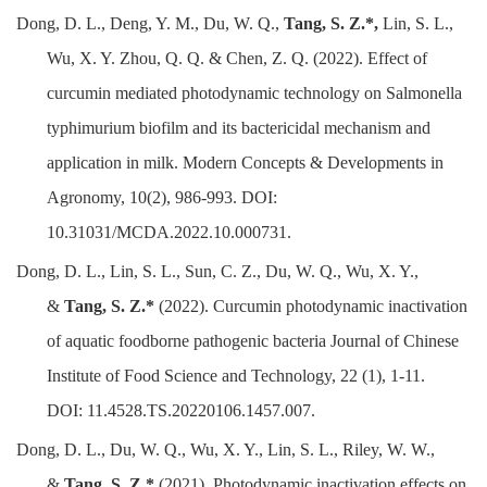
Dong, D. L., Deng, Y. M., Du, W. Q.,
Tang, S. Z.*,
Lin, S. L.,
Wu, X. Y. Zhou, Q. Q. & Chen, Z. Q. (2022). Effect of
curcumin mediated photodynamic technology on
Salmonella
typhimurium
biofilm and its bactericidal mechanism and
application in milk.
Modern Concepts & Developments in
Agronomy
, 10(2), 986-993. DOI:
10.31031/MCDA.2022.10.000731.
Dong, D. L., Lin, S. L., Sun, C. Z., Du, W. Q., Wu, X. Y.,
&
Tang, S. Z.*
(2022). Curcumin photodynamic inactivation
of aquatic foodborne pathogenic bacteria
Journal of Chinese
Institute of Food Science and Technology
,
22 (1), 1-11.
DOI:
11.4528.TS.20220106.1457.007.
Dong, D. L., Du, W. Q., Wu, X. Y., Lin, S. L., Riley, W. W.,
&
Tang, S. Z.*
(2021). Photodynamic inactivation effects on