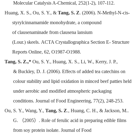
Molecular Catalysis A-Chemical
, 252(1-2), 107-112.
Huang
,
X. S., Ou, S. Y., &
Tang, S. Z
.
(2006).
N-Methyl-N-cis-
styrylcinnamamide monohydrate, a compound
of clausenaminade from clausena lansium
(Lour.)
skeels.
ACTA Crystallographica Section E- Structure
Reports Online
, 62, O1987-O1988.
Tang, S. Z.,*
Ou, S. Y.,
Huang, X. S.,
Li, W.,
Kerry, J. P.,
&
Buckley, D. J.
(2006). Effects of added tea catechins on
colour stability and lipid oxidation in minced beef
patties held
under aerobic and modified atmospheric packaging
conditions.
Journal of Food Engineering,
77(2), 248-253.
Ou, S.
Y.,
Wang, Y.,
Tang, S.
Z
.,
Huang, C.
H., &
Jackson, M.
.
G.
（
2005
）
. Role of ferulic acid in preparing edible films
from soy protein isolate.
Journal of Food