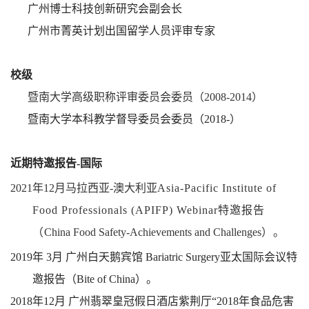
广州博士科技创新研究会副会长
广州市菁英计划出国留学人员评审专家
校级
暨南大学高级职称评审委员会委员（
2008-2014
）
暨南大学本科教学督导委员会委员（
2018-
）
近期特邀报告
-
国际
2021
年
12
月马拉西亚
-
澳大利亚
Asia-Pacific Institute of
Food Professionals (APIFP) Webinar
特邀报告
（
China Food Safety-Achievements and Challenges
）。
2019
年
3
月
广州白天鹅宾馆
Bariatric Surgery
亚太国际会议
特
邀报告（
Bite of China
）。
2018
年
12
月
广州翡翠皇冠假日酒店紫荆厅
“2018
年食品危害