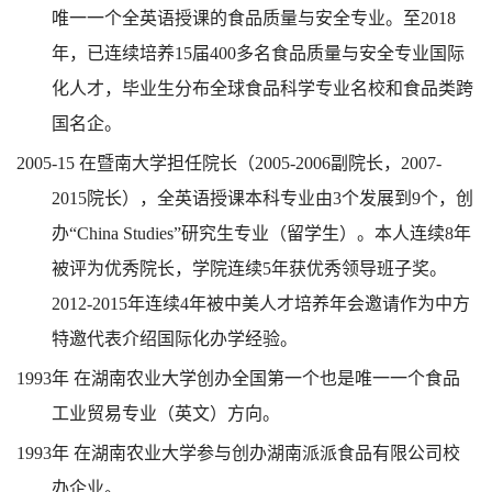
唯一一个全英语授课的食品质量与安全专业。至
2018
年，已连续培养
15
届
400
多名食品质量与安全专业国际
化人才，毕业生分布全球食品科学专业名校和食品类跨
国名企。
2005-15
在暨南大学担任院长（
2005-2006
副院长，
2007-
2015
院长），全英语授课本科专业由
3
个发展到
9
个，创
办
“China Studies”
研究生专业（留学生）。本人连续
8
年
被评为优秀院长，学院连续
5
年获优秀领导班子奖。
2012-2015
年连续
4
年被中美人才培养年会邀请作为中方
特邀代表介绍国际化办学经验。
1993
年 在湖南农业大学创办全国第一个也是唯一一个食品
工业贸易专业（英文）方向。
1993
年 在湖南农业大学参与创办湖南派派食品有限公司校
办企业。