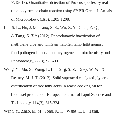
Y.
(2013).
Quantitative detection of
Proteus
species by real-
time polymerase chain reaction using SYBR Green I.
Annals
of Microbiology
, 63(3), 1205-1208.
Lin,
S. L.,
Hu,
J. M.,
Tang,
S. S.,
Wu,
X. Y.,
Chen
,
Z. Q.,
&
Tang, S. Z.*
(2012).
Photodynamic inactivation of
methylene blue and tungsten-halogen lamp light against
food
pathogen
Listeria monocytogenes
.
Photochemistry and
Photobiology,
88(3),
985-991.
Wang,
Y.,
Ma,
S.,
Wang, L. L.,
Tang,
S. Z.
,
Riley, W. W., &
Reaney,
M.
J. T.
(2012).
Solid superacid catalyzed glycerol
esterification of free fatty acids in waste cooking oil for
biodiesel production.
European Journal of Lipid Science and
Technology,
114(3),
315-324.
Wang, Y.,
Zhao, M.
M.,
Song, K.
K.,
Wang, L.
L.,
Tang,