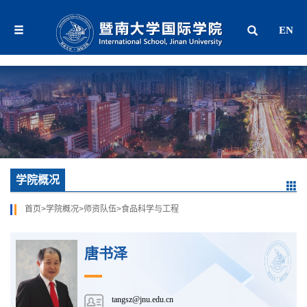
EN
学院概况
首页
>
学院概况
>
师资队伍
>
食品科学与工程
唐书泽
tangsz@jnu.edu.cn