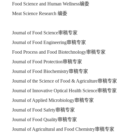
Food Science and Human Wellness
编委
Meat Science Research
编委
Journal of Food Science
审稿专家
Journal of Food Engineering
审稿专家
Food Process and Food Biotechnology
审稿专家
Journal of Food Protection
审稿专家
Journal of Food Biochemistry
审稿专家
Journal of the Science of Food & Agriculture
审稿专家
Journal of Innovative Optical Health Science
审稿专家
Journal of Applied Microbiology
审稿专家
Journal of Food Safety
审稿专家
Journal of Food Quality
审稿专家
Journal of Agricultural and Food Chemistry
审稿专家