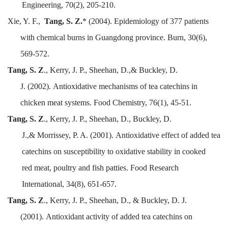
Engineering,
70(2),
205-210.
Xie, Y. F.,
Tang, S. Z.
* (2004).
Epidemiology
of 377 patients
with chemical burns in Guangdong province.
Burn
, 30(6),
569-572.
Tang
,
S. Z
., Kerry, J. P.,
Sheehan,
D.,&
Buckley, D.
J.
(2002).
Antioxidative mechanisms of tea catechins in
chicken
meat systems.
Food Chemistry,
76(1), 45-51.
Tang, S. Z
.,
Kerry, J. P.,
Sheehan, D.,
Buckley, D.
J.,&
Morrissey, P. A.
(2001).
Antioxidative effect of
added tea
catechins on susceptibility to oxidative stability in cooked
red
meat, poultry and fish patties.
Food Research
International,
34(8),
651-657.
Tang
,
S. Z
., Kerry, J. P.,
Sheehan,
D., &
Buckley, D. J.
(2001).
Antioxidant activity of added tea catechins on