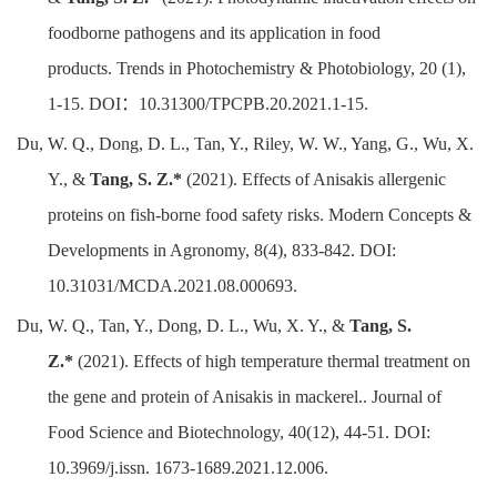
foodborne pathogens and its application in food
products.
Trends in Photochemistry & Photobiology,
20 (1),
1-15.
DOI
：
10.31300/TPCPB.20.2021.1-15
.
Du, W. Q., Dong, D. L., Tan, Y., Riley, W. W., Yang, G., Wu, X.
Y., &
Tang, S. Z.*
(2021). Effects of Anisakis allergenic
proteins on fish-borne food safety risks.
Modern Concepts &
Developments in Agronomy
, 8(4), 833-842. DOI:
10.31031/MCDA.2021.08.000693.
Du, W. Q., Tan, Y., Dong, D. L., Wu, X. Y., &
Tang, S.
Z.*
(2021). Effects of high temperature thermal treatment on
the gene and protein of Anisakis in mackerel..
Journal of
Food Science and Biotechnology
, 40(12), 44-51. DOI:
10.3969/j.issn. 1673-1689.2021.12.006.