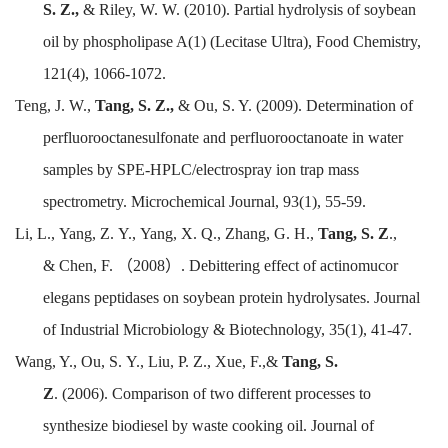
S.
Z.,
&
Riley, W.
W. (2010).
Partial hydrolysis of soybean
oil by phospholipase A(1) (Lecitase Ultra),
Food Chemistry
,
121(4), 1066-1072.
Teng,
J. W.,
Tang, S. Z.,
&
Ou, S. Y.
(2009).
Determination of
perfluorooctanesulfonate and perfluorooctanoate in water
samples by SPE-HPLC/electrospray ion trap mass
spectrometry.
Microchemical Journal,
93(1),
55-59.
Li, L.,
Yang, Z.
Y.,
Yang, X.
Q.,
Zhang, G.
H.,
Tang, S.
Z
.,
&
Chen, F.
（
2008
）
. Debittering effect of actinomucor
elegans peptidases on soybean protein hydrolysates.
Journal
of Industrial Microbiology & Biotechnology
, 35(1),
41-47.
Wang, Y.,
Ou, S.
Y.,
Liu, P.
Z.,
Xue, F.,&
Tang,
S.
Z
.
(2006).
Comparison of two different processes to
synthesize biodiesel by waste cooking oil.
Journal of