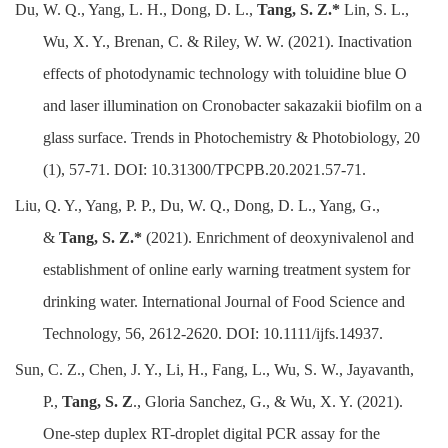
Du, W. Q., Yang, L. H., Dong, D. L.,
Tang, S. Z.*
Lin, S. L.,
Wu, X. Y., Brenan, C. & Riley, W. W. (2021). Inactivation
effects of photodynamic technology with toluidine blue O
and laser illumination on
Cronobacter sakazakii
biofilm on a
glass surface.
Trends in Photochemistry & Photobiology
, 20
(1), 57-71.
DOI
:
10.31300/TPCPB.20.2021.57-71
.
Liu, Q. Y., Yang, P. P., Du, W. Q., Dong, D. L., Yang, G.,
&
Tang, S. Z.*
(2021). Enrichment of deoxynivalenol and
establishment of online early warning treatment system for
drinking water.
International Journal of Food Science and
Technology
, 56, 2612-2620. DOI:
10.1111/ijfs.14937.
Sun, C. Z., Chen, J. Y., Li, H., Fang, L., Wu, S. W., Jayavanth,
P.,
Tang, S. Z
., Gloria Sanchez, G., & Wu, X. Y. (2021).
One-step duplex RT-droplet digital PCR assay for the