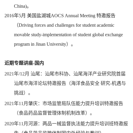
China)
。
2016
年
5
月
美国盐湖城
AOCS Annual Meeting
特邀报告
（
Driving forces and challenges for student academic
movable study-implementation of student global exchange
program in Jinan University
）。
近期专题讲座
-
国内
2021
年
/12
月
汕尾：汕尾市科协、汕尾海洋产业研究院首届
汕尾市海洋论坛特邀报告（海洋食品安全
研究
-
机遇与
挑战）。
2021
年
11
月肇庆：市场监管局队伍能力提升培训特邀报告
（食品药品监督管理体制机制改革）。
2020
年
11
月河源：两品一械监督执法能力提升培训班特邀报