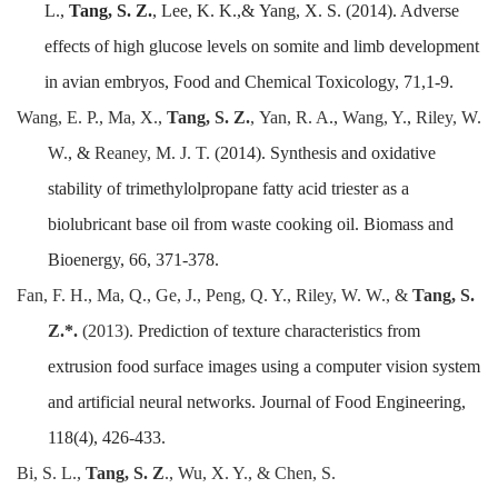
L.,
Tang,
S.
Z
.
,
Lee,
K.
K
.,&
Yang,
X
. S.
(2014). Adverse
effects of high glucose levels on somite and limb development
in avian embryos
,
Food and Chemical Toxicology
, 71,1-9.
Wang,
E.
P.,
Ma,
X.,
Tang,
S.
Z.
,
Yan,
R. A
.,
Wang, Y.
,
Riley, W.
W.
,
&
Reaney, M. J. T.
(2014). Synthesis and oxidative
stability of trimethylolpropane fatty acid triester as a
biolubricant base oil from waste cooking oil.
Biomass and
Bioenergy
, 66,
371-378.
Fan, F. H.,
Ma, Q.,
Ge, J.,
Peng, Q. Y.,
Riley, W.
W., &
Tang, S.
Z.*.
(2013).
Prediction of texture characteristics from
extrusion food surface images using a computer vision system
and artificial neural networks
.
Journal of Food Engineering
,
118(4),
426-433.
Bi,
S. L.,
Tang,
S. Z
.,
Wu,
X. Y.,
&
Chen, S.