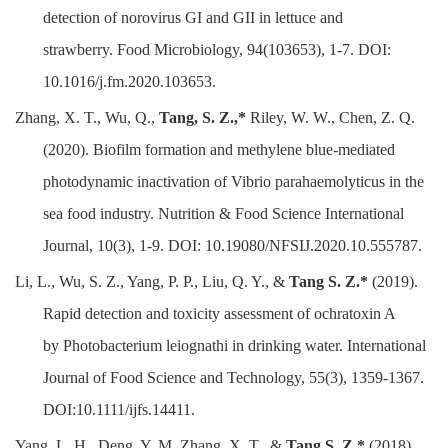
detection of norovirus GI and GII in lettuce and
strawberry.
Food Microbiology
, 94(103653), 1-7. DOI:
10.1016/j.fm.2020.103653.
Zhang, X. T., Wu, Q.,
Tang, S. Z.,*
Riley, W. W., Chen, Z. Q.
(2020). Biofilm formation and methylene blue-mediated
photodynamic inactivation of
Vibrio parahaemolyticus
in the
sea food industry.
Nutrition & Food Science International
Journal,
10(3), 1-9. DOI: 10.19080/NFSIJ.2020.10.555787.
Li, L., Wu, S. Z., Yang, P. P., Liu, Q. Y., &
Tang S. Z.*
(2019).
Rapid detection and toxicity assessment of ochratoxin A
by
Photobacterium leiognathi
in drinking water.
International
Journal of Food Science and Technology
,
55(3), 1359-1367.
DOI:10.1111/ijfs.14411
.
Yang, L. H., Deng, Y. M.,Zhang, X. T., &
Tang S. Z.*
(2018).