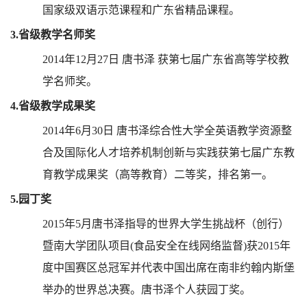
国家级双语示范课程和广东省精品课程。
3.
省级教学名师奖
2014
年
12
月
27
日
唐书泽
获第七届广东省高等学校教
学名师奖。
4.
省级教学成果奖
2014
年
6
月
30
日
唐书泽综合性大学全英语教学资源整
合及国际化人才培养机制创新与实践获第七届广东教
育教学成果奖（高等教育）二等奖，排名第一。
5.
园丁奖
2015
年
5
月唐书泽指导的世界大学生挑战杯（创行）
暨南大学团队项目
(
食品安全在线网络监督
)
获
2015
年
度中国赛区总冠军并代表中国出席在南非约翰内斯堡
举办的世界总决赛。唐书泽个人获园丁奖。