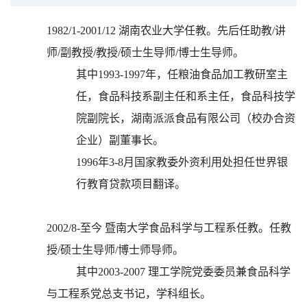
1982/1-2001/12
湖南农业大学任教。先后任助教
/
讲
师
/
副教授
/
教授
/
硕士生导师
/
博士生导师。
其中
1993-1997
年，任粮油食品加工教研室主
任，食品科技系副主任和系主任，食品科技学
院副院长，湖南派派食品有限公司（校办合资
企业）副董事长。
1996
年
3-8
月国家教委外资利用处担任世界银
行教育贷款项目翻译。
2002/8-
至今
暨南大学食品科学与工程系任教。任教
授
/
硕士生导师
/
博士师导师。
其中
2003-2007
理工学院党委委员兼食品科学
与工程系党总支书记，学科组长。