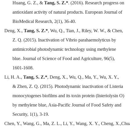
Huang, G. Z., &
Tang, S. Z.*
.
(2016).
Research progress on
antioxidant activity of natural products.
European Journal of
BioMedical Research
,
2(1), 36-40.
Deng,
X.,
Tang,
S. Z.*
,
Wu,
Q., Tian,
J.,
Riley,
W. W., &
Chen
,
Z. Q.
(2015). Inactivation of
Vibrio parahaemolyticus
by
antimicrobial photodynamic technology using methylene
blue.
Journal of Science of Food and Agriculture
, 96(5)
,
1601-1608.
Li,
H. A.,
Tang,
S. Z.*
,
Deng,
X.,
Wu,
Q.,
Ma,
Y.,
Wu, X. Y.,
&
Zhen, Z. Q.
(2015). Photodynamic
inactivation of
Listeria
monocytogenes
biofilms and its toxin protein (listeriolysin O)
by methylene blue
,
Asia-Pacific Journal of Food Safety and
Security
, 1(1),
3-19.
Chen,
Y
.,
Wang,
G
.,
Ma,
Z.
L
.,
Li,
Y
.,
Wang,
X.
Y
.,
Cheng,
X
.,
Chua