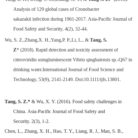
Analysis of 129 global cases of
Cronobacter
sakazakii
infection during 1961-2017. A
sia-Pacific Journal of
Food Safety and Secur
i
ty
, 4(2), 32-44.
Wu,
S. Z.,Zhang,X. H.,Yang,P. P.,Li, L.,
&
Tang, S.
Z
*
(2018).
Rapid detection and toxicity assessment of
citreoviridin usingluminescent
Vibrio qinghaiensis
sp.-Q67 in
drinking water.
International Journal of Food Science and
Technology,
53(9), 2141-2149.
D
oi:10.1111/ijfs.13801.
Tang, S. Z.*
& Wu, X. Y.
(2016).
Food safety challenges in
China.
Asia-Pacific Journal of Food Safety and
Security
.
2(3),
1-2.
Chen, L., Zhang, X. H., Hao, T. Y., Liang, R. J., Man, S. B.,