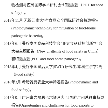
物检测与控制国际学术研讨会
”
特邀报告（
PDT for food
safety
）。
2018
年
11
月
无锡江南大学
“
食品安全国际研讨会特邀报告
(Photodynamic technology for mitigation of food-borne
pathogenic bacteria)
。
2018
年
6
月
曼谷泰国食品科技学会
“
亚太食品科技创新
”
年会
大会主题报告（
New challenge of food safety in China
）
和特邀报告
(PDT and food borne pathogen)
。
2018
年
4
月
曼谷泰国皇后大学
(SWU)
研究生
/
本科生讲学
2
周
（
Food safety
）。
2018
年
3
月
希腊雅典农业大学特邀报告
(Photodynamic and
food safety)
。
2017
年
9
月
广州富力丽思卡尔顿酒店
-42
国驻广州总领事特邀
报告
(Opportunities and challenges for food exports to